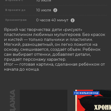
10 июля
В прокате с
10 июля
В прокате до
0 часов 40 минут
Хронометраж
Яркий час творчества: дети «рисуют» 
пластилином любимых мультгероев. Без красок 
и кистей — только пальчики и пластилин. 
Мягкий, разноцветный, он легко ложится на 
основу, смешивается, создаёт объём. Ребёнок 
сам выбирает оттенки, добавляет детали, 
придаёт персонажу характер.

Итог — готовая картина, сделанная ребёнком от 
начала до конца.
ГОСФИЛЬМОФОНД